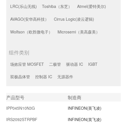
LRC(乐山无线)
Toshiba（东芝）
Atmel(爱特美尔)
AVAGO(安华高科技）
Cirrus Logic(凌云逻辑)
Wolfson（欧胜微电子）
Microsemi（美高森美）
组件类别
场效应管 MOSFET
二极管
驱动器 IC
IGBT
双极晶体管
控制器 IC
无源器件
产品型号
制造商
封装
批次
IPP045N10N3G
INFINEON(英飞凌)
图像
数据参数
IRS2092STRPBF
INFINEON(英飞凌)