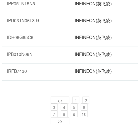
IPP051N15N5
INFINEON(英飞凌)
IPD031N06L3 G
INFINEON(英飞凌)
IDH06G65C6
INFINEON(英飞凌)
IPB010N06N
INFINEON(英飞凌)
IRFB7430
INFINEON(英飞凌)
<<
1
2
3
4
5
6
7
8
9
10
>>