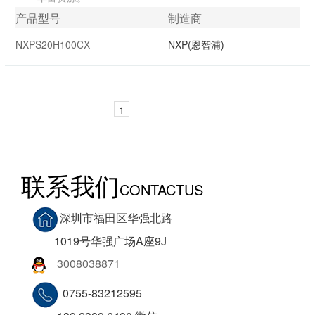
产品型号
制造商
封装
批次
NXPS20H100CX
NXP(恩智浦)
图像
数据参数
1
联系我们
CONTACTUS
深圳市福田区华强北路
1019号华强广场A座9J
3008038871
0755-83212595