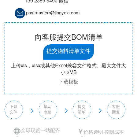
139 2389 6490 微信
postmasterr@jingyeic.com
向客服提交BOM清单
提交物料清单文件
上传xls，xlsx或其他Excel兼容文件格式。最大文件大
小:2MB
下载模板
下载
填写
提交
客服
>
>
>
文件
表格
清单
回复
全球现货一站配齐
￥
价格透明 控制成本