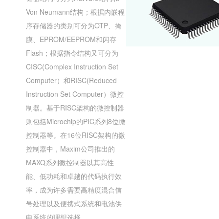
Von Neumann结构；根据内嵌程
序存储器的类别可分为OTP、掩
膜、EPROM/EEPROM和闪存
Flash；根据指令结构又可分为
CISC(Complex Instruction Set
Computer）和RISC(Reduced
Instruction Set Computer）微控
制器。基于RISC架构的微控制器
则包括Microchip的PIC系列8位微
控制器等。在16位RISC架构的微
控制器中，Maxim公司推出的
MAXQ系列微控制器以其高性
能、低功耗和卓越的代码执行效
率，成为许多需要高精度混合信
号处理以及便携式系统和电池供
电系统的理想选择。