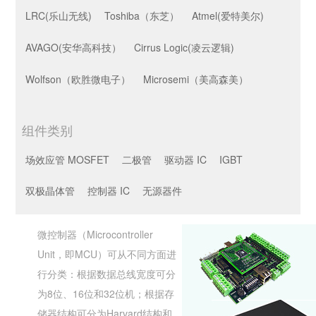
LRC(乐山无线)
Toshiba（东芝）
Atmel(爱特美尔)
AVAGO(安华高科技）
Cirrus Logic(凌云逻辑)
Wolfson（欧胜微电子）
Microsemi（美高森美）
组件类别
场效应管 MOSFET
二极管
驱动器 IC
IGBT
双极晶体管
控制器 IC
无源器件
微控制器（Microcontroller
Unit，即MCU）可从不同方面进
行分类：根据数据总线宽度可分
为8位、16位和32位机；根据存
储器结构可分为Harvard结构和